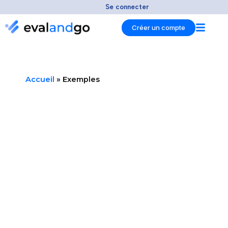
Aller
Se connecter
au
Créer un compte
contenu
Accueil
»
Exemples