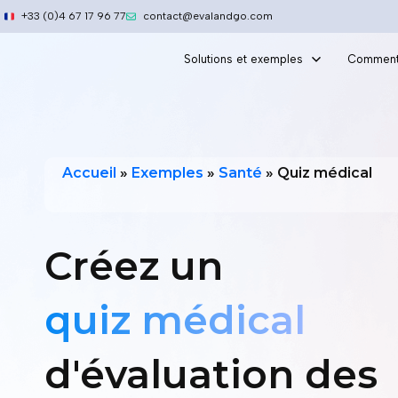
Aller
+33 (0)4 67 17 96 77
contact@evalandgo.com
au
contenu
Solutions et exemples
Comment
Accueil
»
Exemples
»
Santé
»
Quiz médical
Créez un
quiz médical
d'évaluation des