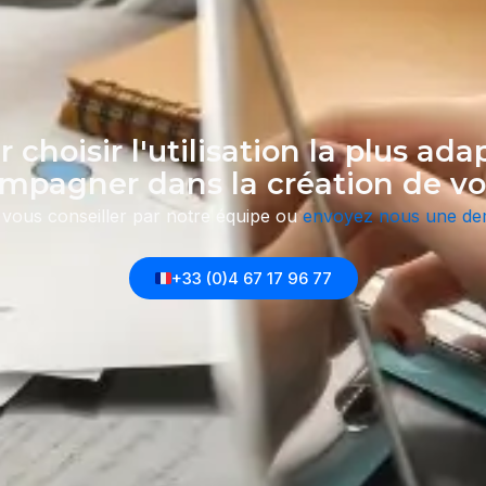
 choisir l'utilisation la plus ada
mpagner dans la création de vo
 vous conseiller par notre équipe
ou
envoyez nous une d
+33 (0)4 67 17 96 77