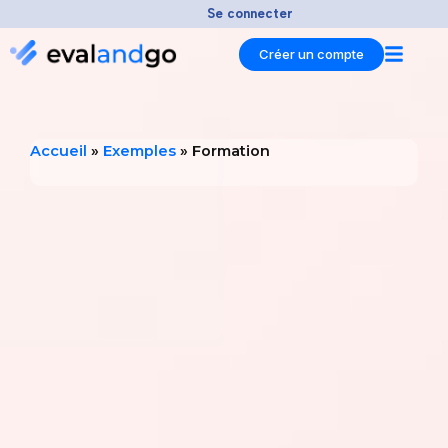
Aller
Se connecter
au
Créer un compte
contenu
Accueil
»
Exemples
»
Formation