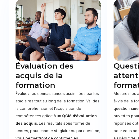
Évaluation des
Quest
acquis de la
attent
formation
forma
Évaluez les connaissances assimilées par les
Mesurez les a
stagiaires tout au long de la formation. Validez
à-vis de la f
la compréhension et l’acquisition de
questionnair
compétences grâce à un
QCM d’évaluation
ouvertes pour
des acquis
. Les résultats sous forme de
réponses obt
scores, pour chaque stagiaire ou par question,
pour vous ada
vous permettront de confirmer les
au début de l