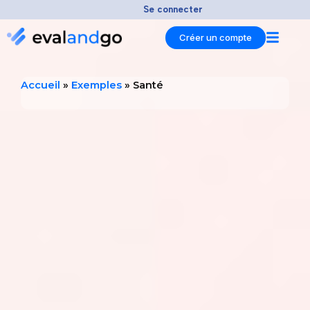
Aller
Se connecter
au
Créer un compte
contenu
Accueil
»
Exemples
»
Santé