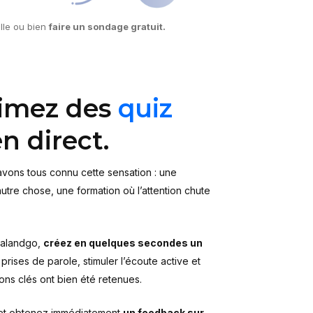
lle ou bien
faire un
sondage gratuit.
nimez des
quiz
n direct.
avons tous connu cette sensation : une
autre chose, une formation où l’attention chute
valandgo,
créez en quelques secondes un
rises de parole, stimuler l’écoute active et
tions clés ont bien été retenues.
t obtenez immédiatement
un feedback sur