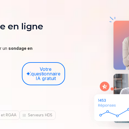
e en ligne
er un
sondage en
Votre
questionnaire
IA gratuit
D et RGAA
Serveurs HDS