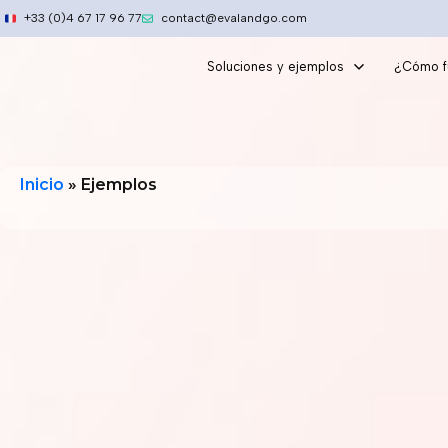
Ir
+33 (0)4 67 17 96 77
contact@evalandgo.com
al
contenido
Soluciones y ejemplos
¿Cómo f
Inicio
»
Ejemplos