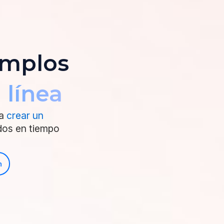
emplos
 línea
ra
crear un
dos en tiempo
n