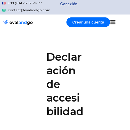
Ir
+33 (0)4 67 17 96 77
Conexión
al
contact@evalandgo.com
contenido
Crear una cuenta
Declar
ación
de
accesi
bilidad