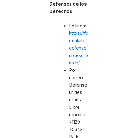
Defensor de los
Derechos
:
En línea:
https://fo
rmulaire.
defense
urdesdro
its.fr/
Por
correo:
Défense
ur des
droits –
Libre
réponse
71120 –
75342
París