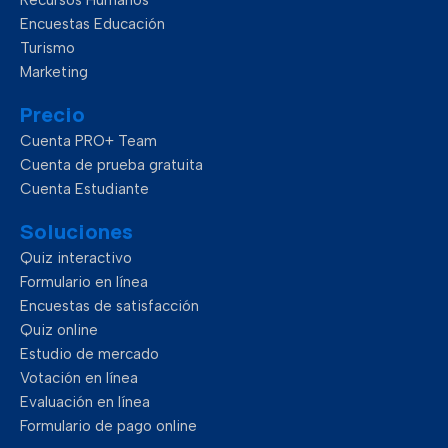
Recursos Humanos
o
i
r
e
Encuestas Educación
Turismo
Marketing
k
n
Precio
Cuenta PRO+ Team
Cuenta de prueba gratuita
Cuenta Estudiante
Soluciones
Quiz interactivo
Formulario en línea
Encuestas de satisfacción
Quiz online
Estudio de mercado
Votación en línea
Evaluación en línea
Formulario de pago online