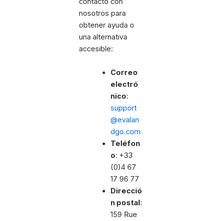
contacto con
nosotros para
obtener ayuda o
una alternativa
accesible:
Correo
electró
nico
:
support
@evalan
dgo.com
Teléfon
o
: +33
(0)4 67
17 96 77
Direcció
n postal
:
159 Rue