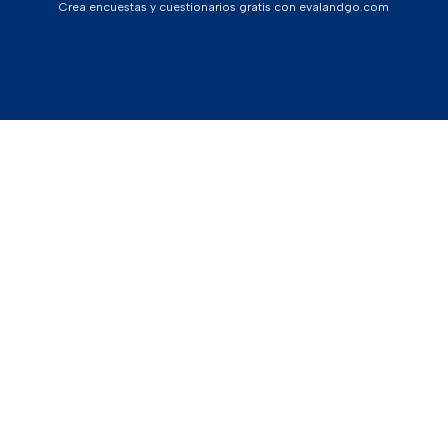
Crea encuestas y cuestionarios gratis con evalandgo.com
Soluciones y ejemplos
¿Cómo funciona Evalandgo?
Precios
Centro de ayuda
Français
English