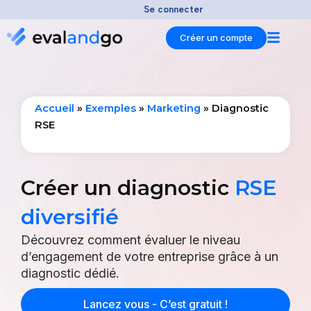
Aller
Se connecter
au
Créer un compte
contenu
Accueil
»
Exemples
»
Marketing
»
Diagnostic
RSE
Créer un diagnostic
RSE
diversifié
Découvrez comment évaluer le niveau
d’engagement de votre entreprise grâce à un
diagnostic dédié.
Lancez vous - C’est gratuit !