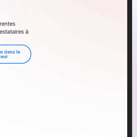
rentes
estataires à
le dans le
teur