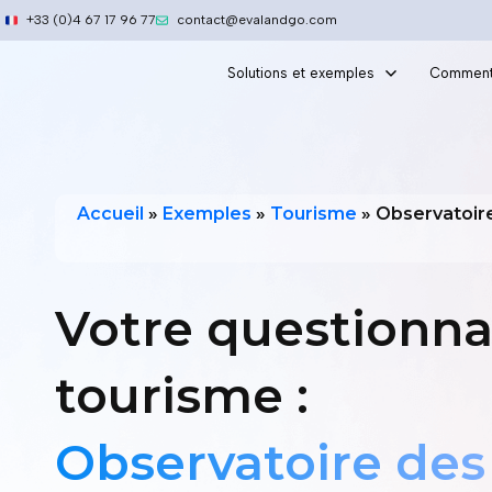
Aller
+33 (0)4 67 17 96 77
contact@evalandgo.com
au
contenu
Solutions et exemples
Comment
Accueil
»
Exemples
»
Tourisme
»
Observatoir
Votre questionna
tourisme :
Observatoire des