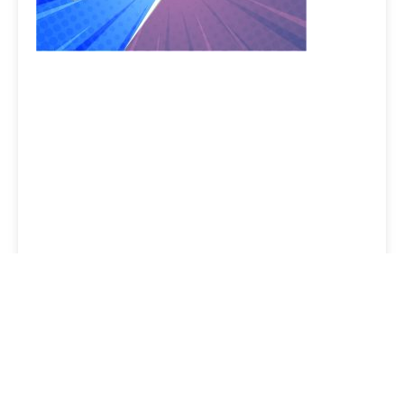
Alternative à Typeform
: un outil français qui
va au-delà du
formulaire design
Lire l'article