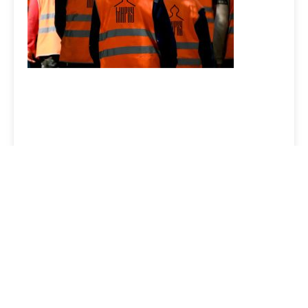
12 thèmes de causerie
sécurité prêts à
l’emploi