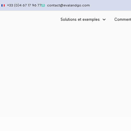
Aller
+33 (0)4 67 17 96 77
contact@evalandgo.com
au
contenu
Solutions et exemples
Comment