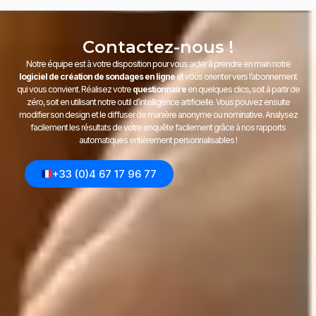
Contactez-nous !
Notre équipe est à votre disposition pour vous aider à prendre en main notre
logiciel de création de sondages en ligne
et vous orienter vers l’abonnement
qui vous convient. Réalisez votre
questionnaire
en quelques clics, soit à partir de
zéro, soit en utilisant notre outil d’intelligence artificielle. Vous pouvez ensuite
modifier son design et le diffuser de manière anonyme ou nominative. Analysez
facilement les résultats de votre enquête facilement grâce à nos rapports
automatiques entièrement personnalisables !
+33 (0)4 67 17 96 77