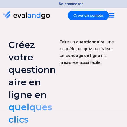
Aller
Se connecter
au
Créer un compte
contenu
Créez
Faire un
questionnaire
, une
enquête, un
quiz
ou réaliser
votre
un
sondage en ligne
n’a
jamais été aussi facile.
questionn
aire en
ligne en
quelques
clics