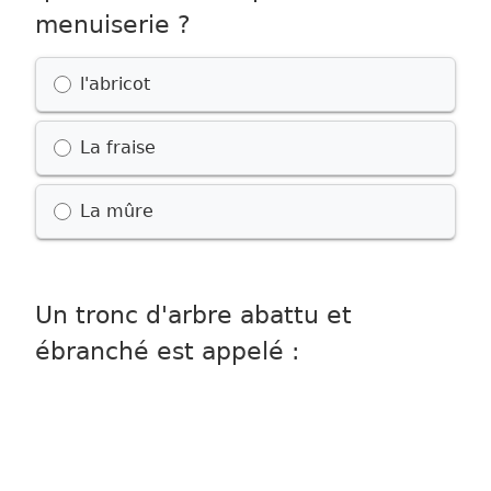
menuiserie ?
Possible choices
l'abricot
La fraise
La mûre
Un tronc d'arbre abattu et
ébranché est appelé :
Possible choices
L'agrume
La grume