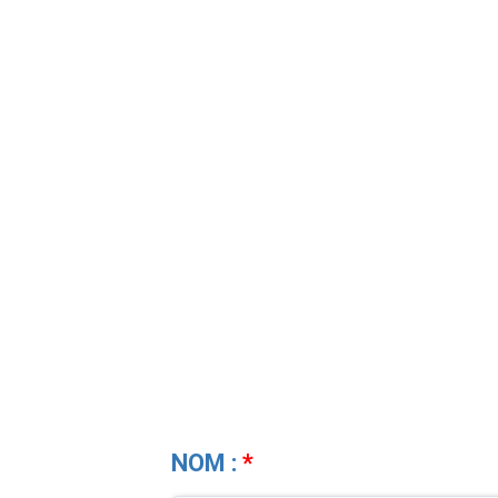
Open Text Question
NOM :