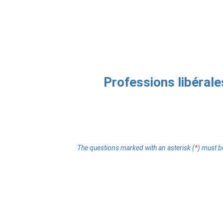
Skip to main content
Professions libérales
The questions marked with an asterisk (
*
) must 